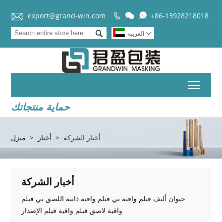


export@grand-win.com
+86-13928218018



العربية

Toggl
حماية منتجاتك
أخبار الشركة
>
أخبار
>
منزل
أخبار الشركة
حيوان أليف فيلم واقية بي فيلم واقية ذاتية اللصق بي فيلم
واقية لاصق فيلم واقية فيلم الإصدار